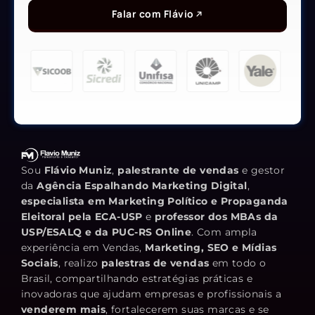
Falar com Flávio
Sou
Flávio Muniz
,
palestrante de vendas
e gestor
da
Agência Espalhando Marketing Digital
,
especialista em Marketing Político e Propaganda
Eleitoral pela ECA-USP
e
professor dos MBAs da
USP/ESALQ e da PUC-RS Online
. Com ampla
experiência em Vendas,
Marketing, SEO e Mídias
Sociais
, realizo
palestras de vendas
em todo o
Brasil, compartilhando estratégias práticas e
inovadoras que ajudam empresas e profissionais a
venderem mais
, fortalecerem suas marcas e se