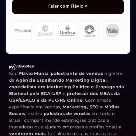
Falar com Flávio
Sou
Flávio Muniz
,
palestrante de vendas
e gestor
da
Agência Espalhando Marketing Digital
,
especialista em Marketing Político e Propaganda
Eleitoral pela ECA-USP
e
professor dos MBAs da
USP/ESALQ e da PUC-RS Online
. Com ampla
experiência em Vendas,
Marketing, SEO e Mídias
Sociais
, realizo
palestras de vendas
em todo o
Brasil, compartilhando estratégias práticas e
inovadoras que ajudam empresas e profissionais a
venderem mais
, fortalecerem suas marcas e se