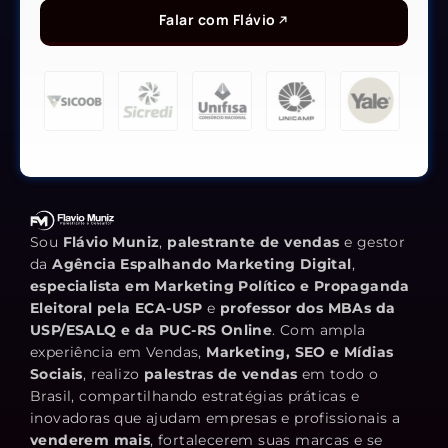
Falar com Flávio
Sou
Flávio Muniz
,
palestrante de vendas
e gestor
da
Agência Espalhando Marketing Digital
,
especialista em Marketing Político e Propaganda
Eleitoral pela ECA-USP
e
professor dos MBAs da
USP/ESALQ e da PUC-RS Online
. Com ampla
experiência em Vendas,
Marketing, SEO e Mídias
Sociais
, realizo
palestras de vendas
em todo o
Brasil, compartilhando estratégias práticas e
inovadoras que ajudam empresas e profissionais a
venderem mais
, fortalecerem suas marcas e se