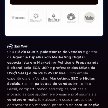
Sou
Flávio Muniz
,
palestrante de vendas
e gestor
da
Agência Espalhando Marketing Digital
,
especialista em Marketing Político e Propaganda
Eleitoral pela ECA-USP
e
professor dos MBAs da
USP/ESALQ e da PUC-RS Online
. Com ampla
experiência em Vendas,
Marketing, SEO e Mídias
Sociais
, realizo
palestras de vendas
em todo o
Brasil, compartilhando estratégias práticas e
inovadoras que ajudam empresas e profissionais a
venderem mais
, fortalecerem suas marcas e se
destacarem no mercado por meio da
comunicação