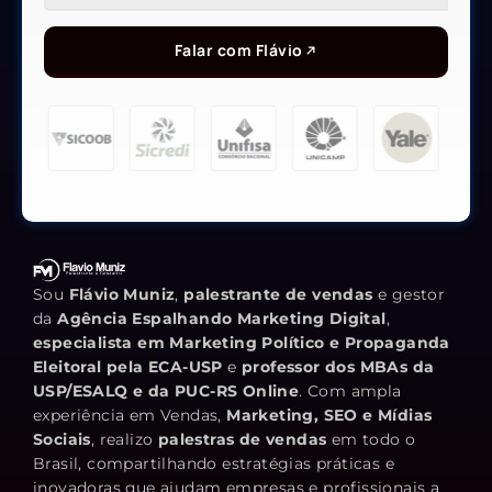
Falar com Flávio
Sou
Flávio Muniz
,
palestrante de vendas
e gestor
da
Agência Espalhando Marketing Digital
,
especialista em Marketing Político e Propaganda
Eleitoral pela ECA-USP
e
professor dos MBAs da
USP/ESALQ e da PUC-RS Online
. Com ampla
experiência em Vendas,
Marketing, SEO e Mídias
Sociais
, realizo
palestras de vendas
em todo o
Brasil, compartilhando estratégias práticas e
inovadoras que ajudam empresas e profissionais a