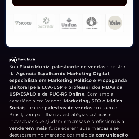
Sou
Flávio Muniz
,
palestrante de vendas
e gestor
da
Agência Espalhando Marketing Digital
,
especialista em Marketing Político e Propaganda
Eleitoral pela ECA-USP
e
professor dos MBAs da
USP/ESALQ e da PUC-RS Online
. Com ampla
experiência em Vendas,
Marketing, SEO e Mídias
Sociais
, realizo
palestras de vendas
em todo o
Brasil, compartilhando estratégias práticas e
inovadoras que ajudam empresas e profissionais a
venderem mais
, fortalecerem suas marcas e se
destacarem no mercado por meio da
comunicação