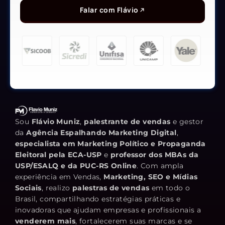
Falar com Flávio
Sou
Flávio Muniz
,
palestrante de vendas
e gestor
da
Agência Espalhando Marketing Digital
,
especialista em Marketing Político e Propaganda
Eleitoral pela ECA-USP
e
professor dos MBAs da
USP/ESALQ e da PUC-RS Online
. Com ampla
experiência em Vendas,
Marketing, SEO e Mídias
Sociais
, realizo
palestras de vendas
em todo o
Brasil, compartilhando estratégias práticas e
inovadoras que ajudam empresas e profissionais a
venderem mais
, fortalecerem suas marcas e se