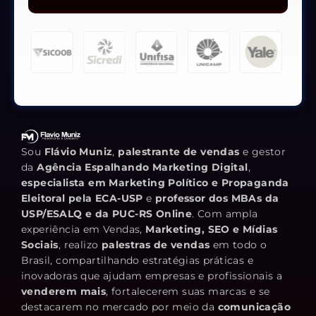
Sou
Flávio Muniz
,
palestrante de vendas
e gestor
da
Agência Espalhando Marketing Digital
,
especialista em Marketing Político e Propaganda
Eleitoral pela ECA-USP
e
professor dos MBAs da
USP/ESALQ e da PUC-RS Online
. Com ampla
experiência em Vendas,
Marketing, SEO e Mídias
Sociais
, realizo
palestras de vendas
em todo o
Brasil, compartilhando estratégias práticas e
inovadoras que ajudam empresas e profissionais a
venderem mais
, fortalecerem suas marcas e se
destacarem no mercado por meio da
comunicação