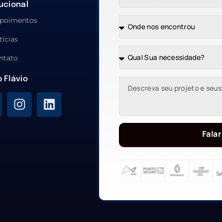
tucional
poimentos
tícias
ntato
o Flávio
Falar