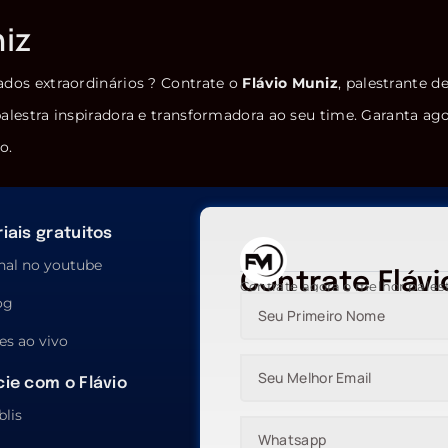
niz
ados extraordinários ? Contrate o
Flávio Muniz
, palestrante d
alestra inspiradora e transformadora ao seu time. Garanta ag
o.
iais gratuitos
nal no youtube
Contrate Flávi
Contrate agora o melhor pales
og
es ao vivo
ie com o Flávio
blis