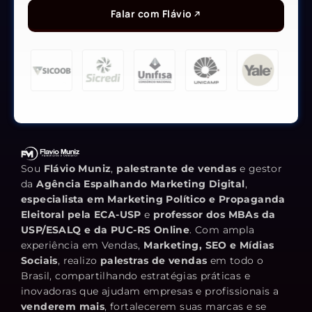
Falar com Flávio
Sou
Flávio Muniz
,
palestrante de vendas
e gestor
da
Agência Espalhando Marketing Digital
,
especialista em Marketing Político e Propaganda
Eleitoral pela ECA-USP
e
professor dos MBAs da
USP/ESALQ e da PUC-RS Online
. Com ampla
experiência em Vendas,
Marketing, SEO e Mídias
Sociais
, realizo
palestras de vendas
em todo o
Brasil, compartilhando estratégias práticas e
inovadoras que ajudam empresas e profissionais a
venderem mais
, fortalecerem suas marcas e se