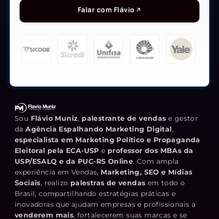
Falar com Flávio
Sou
Flávio Muniz
,
palestrante de vendas
e gestor
da
Agência Espalhando Marketing Digital
,
especialista em Marketing Político e Propaganda
Eleitoral pela ECA-USP
e
professor dos MBAs da
USP/ESALQ e da PUC-RS Online
. Com ampla
experiência em Vendas,
Marketing, SEO e Mídias
Sociais
, realizo
palestras de vendas
em todo o
Brasil, compartilhando estratégias práticas e
inovadoras que ajudam empresas e profissionais a
venderem mais
, fortalecerem suas marcas e se