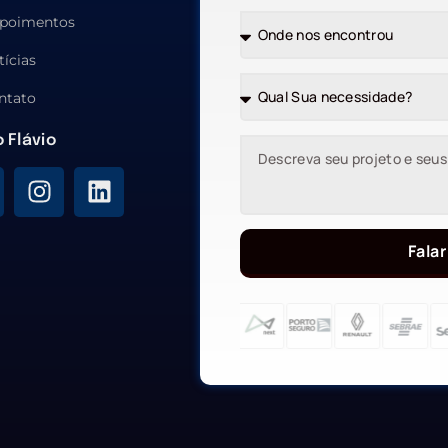
poimentos
tícias
ntato
o Flávio
Falar