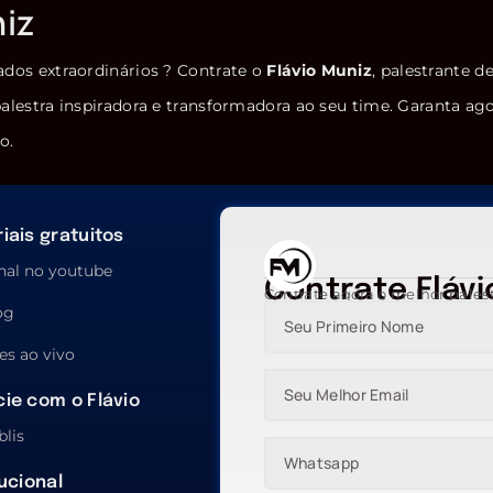
niz
ados extraordinários ? Contrate o
Flávio Muniz
, palestrante d
alestra inspiradora e transformadora ao seu time. Garanta ag
o.
iais gratuitos
nal no youtube
Contrate Flávi
Contrate agora o melhor pales
og
es ao vivo
ie com o Flávio
blis
tucional