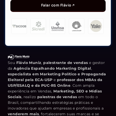
Falar com Flávio
Sou
Flávio Muniz
,
palestrante de vendas
e gestor
da
Agência Espalhando Marketing Digital
,
especialista em Marketing Político e Propaganda
Eleitoral pela ECA-USP
e
professor dos MBAs da
USP/ESALQ e da PUC-RS Online
. Com ampla
experiência em Vendas,
Marketing, SEO e Mídias
Sociais
, realizo
palestras de vendas
em todo o
Brasil, compartilhando estratégias práticas e
inovadoras que ajudam empresas e profissionais a
venderem mais
, fortalecerem suas marcas e se