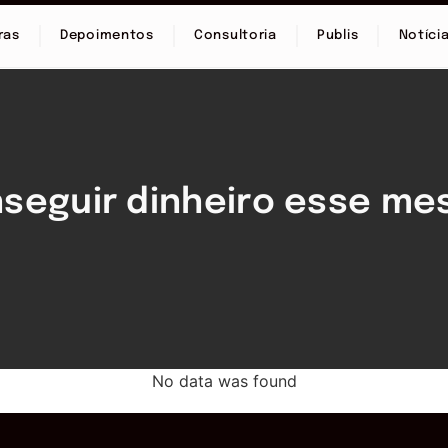
ras
Depoimentos
Consultoria
Publis
Notíci
seguir dinheiro esse me
No data was found