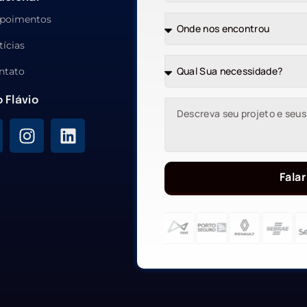
poimentos
tícias
ntato
o Flávio
Falar