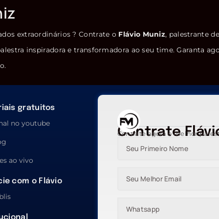
niz
ados extraordinários ? Contrate o
Flávio Muniz
, palestrante d
alestra inspiradora e transformadora ao seu time. Garanta ag
o.
iais gratuitos
nal no youtube
Contrate Flávi
Contrate agora o melhor pales
og
es ao vivo
ie com o Flávio
blis
tucional