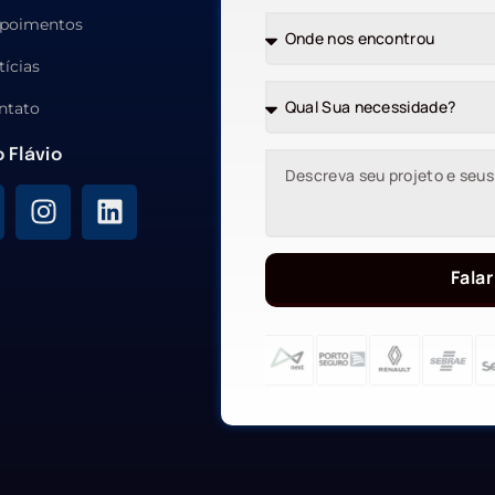
poimentos
tícias
ntato
o Flávio
Falar