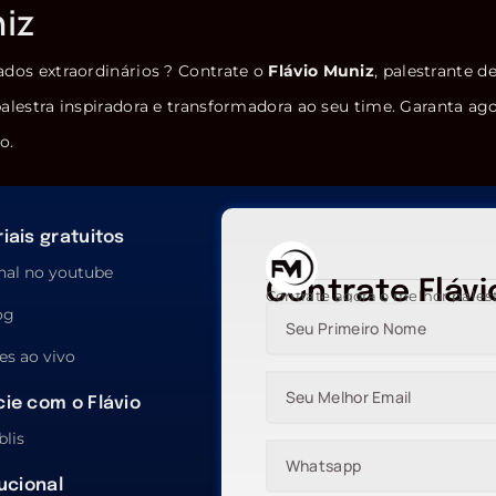
niz
ados extraordinários ? Contrate o
Flávio Muniz
, palestrante d
alestra inspiradora e transformadora ao seu time. Garanta ag
o.
iais gratuitos
nal no youtube
Contrate Flávi
Contrate agora o melhor pales
og
es ao vivo
ie com o Flávio
blis
tucional