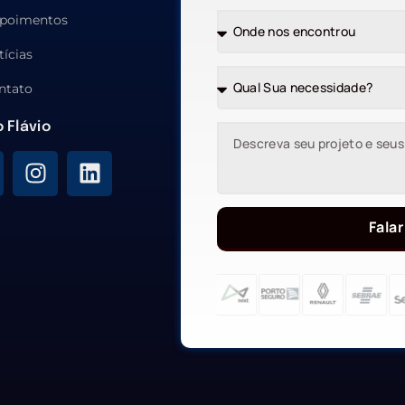
poimentos
tícias
ntato
o Flávio
Falar