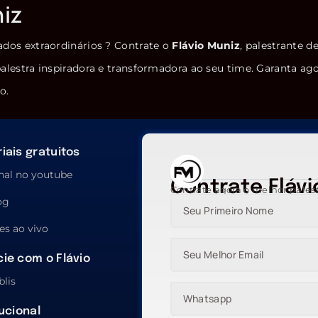
niz
ados extraordinários ? Contrate o
Flávio Muniz
, palestrante d
alestra inspiradora e transformadora ao seu time. Garanta ag
o.
iais gratuitos
nal no youtube
Contrate Flávi
Contrate agora o melhor pales
og
es ao vivo
ie com o Flávio
blis
tucional