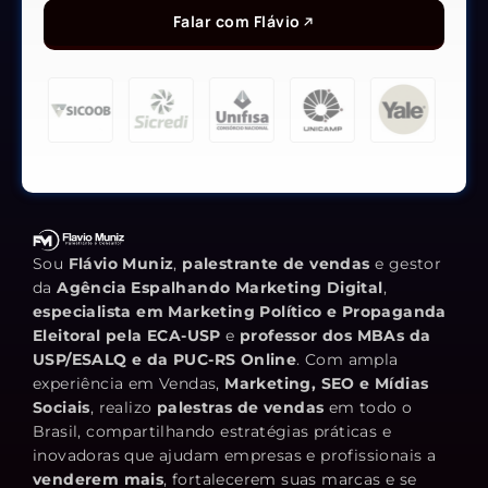
Falar com Flávio
Sou
Flávio Muniz
,
palestrante de vendas
e gestor
da
Agência Espalhando Marketing Digital
,
especialista em Marketing Político e Propaganda
Eleitoral pela ECA-USP
e
professor dos MBAs da
USP/ESALQ e da PUC-RS Online
. Com ampla
experiência em Vendas,
Marketing, SEO e Mídias
Sociais
, realizo
palestras de vendas
em todo o
Brasil, compartilhando estratégias práticas e
inovadoras que ajudam empresas e profissionais a
venderem mais
, fortalecerem suas marcas e se