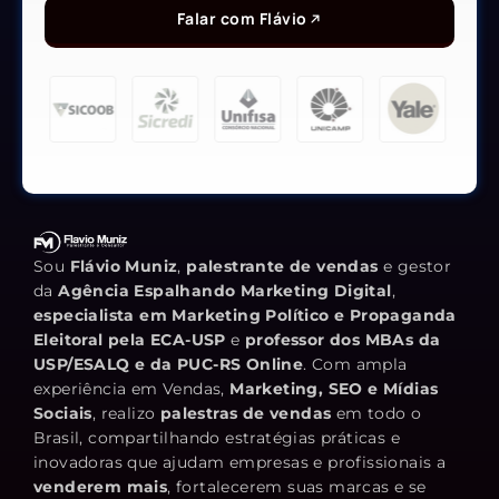
Falar com Flávio
Sou
Flávio Muniz
,
palestrante de vendas
e gestor
da
Agência Espalhando Marketing Digital
,
especialista em Marketing Político e Propaganda
Eleitoral pela ECA-USP
e
professor dos MBAs da
USP/ESALQ e da PUC-RS Online
. Com ampla
experiência em Vendas,
Marketing, SEO e Mídias
Sociais
, realizo
palestras de vendas
em todo o
Brasil, compartilhando estratégias práticas e
inovadoras que ajudam empresas e profissionais a
venderem mais
, fortalecerem suas marcas e se