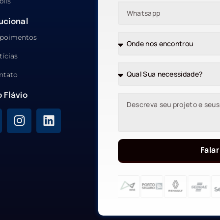
blis
tucional
poimentos
tícias
ntato
o Flávio
Falar