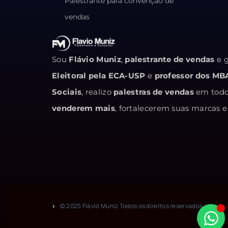
Palestrante para convenção de
vendas
Sou
Flávio Muniz
,
palestrante de vendas
e g
Eleitoral pela ECA-USP
e
professor dos MB
Sociais
, realizo
palestras de vendas
em todo 
venderem mais
, fortalecerem suas marcas
© 2025 Flávio Muniz Todos os direitos reservados.