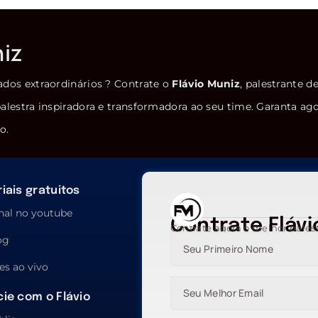
niz
ados extraordinários ? Contrate o
Flávio Muniz
, palestrante d
alestra inspiradora e transformadora ao seu time. Garanta ag
o.
iais gratuitos
nal no youtube
Contrate Flávi
Contrate agora o melhor pales
og
es ao vivo
ie com o Flávio