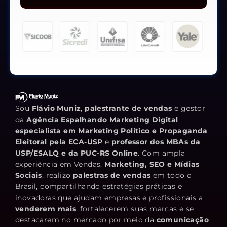
Sou
Flávio Muniz
,
palestrante de vendas
e gestor
da
Agência Espalhando Marketing Digital
,
especialista em Marketing Político e Propaganda
Eleitoral pela ECA-USP
e
professor dos MBAs da
USP/ESALQ e da PUC-RS Online
. Com ampla
experiência em Vendas,
Marketing, SEO e Mídias
Sociais
, realizo
palestras de vendas
em todo o
Brasil, compartilhando estratégias práticas e
inovadoras que ajudam empresas e profissionais a
venderem mais
, fortalecerem suas marcas e se
destacarem no mercado por meio da
comunicação