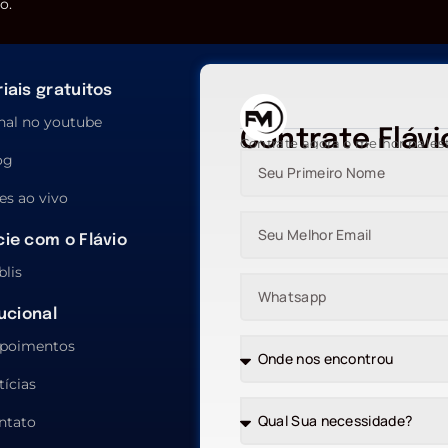
o.
iais gratuitos
nal no youtube
Contrate Flávi
Contrate agora o melhor pales
og
es ao vivo
ie com o Flávio
blis
tucional
poimentos
tícias
ntato