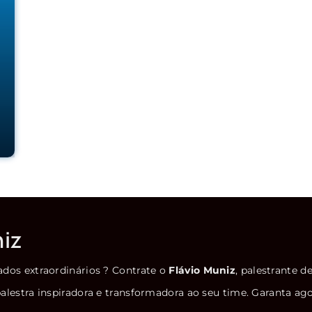
niz
ados extraordinários ? Contrate o
Flávio Muniz
, palestrante d
alestra inspiradora e transformadora ao seu time. Garanta ag