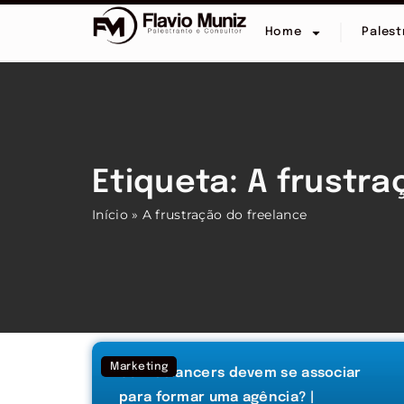
Home
Palest
Etiqueta: A frustr
Início
»
A frustração do freelance
Marketing
Os freelancers devem se associar
para formar uma agência? |