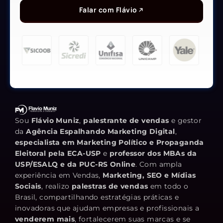
Falar com Flávio
Sou
Flávio Muniz
,
palestrante de vendas
e gestor
da
Agência Espalhando Marketing Digital
,
especialista em Marketing Político e Propaganda
Eleitoral pela ECA-USP
e
professor dos MBAs da
USP/ESALQ e da PUC-RS Online
. Com ampla
experiência em Vendas,
Marketing, SEO e Mídias
Sociais
, realizo
palestras de vendas
em todo o
Brasil, compartilhando estratégias práticas e
inovadoras que ajudam empresas e profissionais a
venderem mais
, fortalecerem suas marcas e se