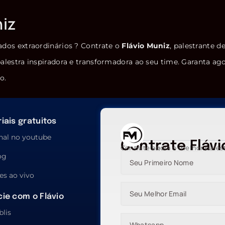
niz
ados extraordinários ? Contrate o
Flávio Muniz
, palestrante d
alestra inspiradora e transformadora ao seu time. Garanta ag
o.
iais gratuitos
nal no youtube
Contrate Flávi
Contrate agora o melhor pales
og
es ao vivo
ie com o Flávio
blis