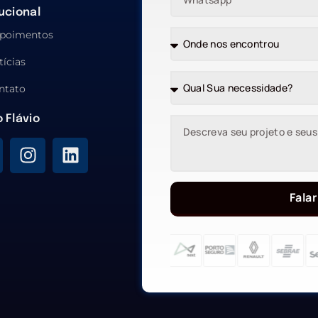
tucional
poimentos
tícias
ntato
o Flávio
Falar