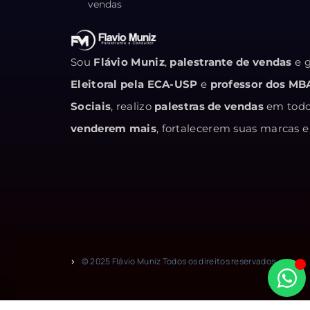
vendas
Sou
Flávio Muniz
,
palestrante de vendas
e g
Eleitoral pela ECA-USP
e
professor dos MB
Sociais
, realizo
palestras de vendas
em todo 
venderem mais
, fortalecerem suas marcas
© 2025 Flávio Muniz Todos os direitos reservados.