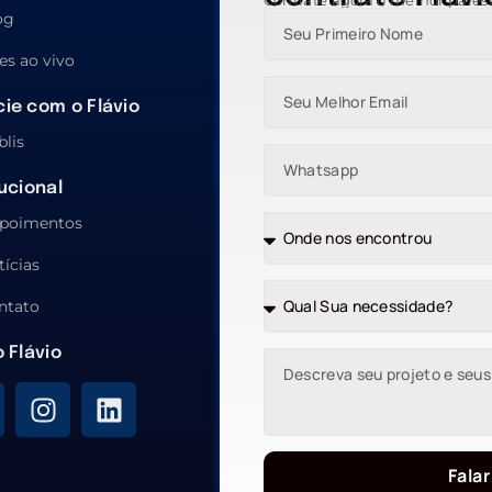
Contrate agora o melhor pales
og
es ao vivo
ie com o Flávio
blis
tucional
poimentos
tícias
ntato
o Flávio
Falar