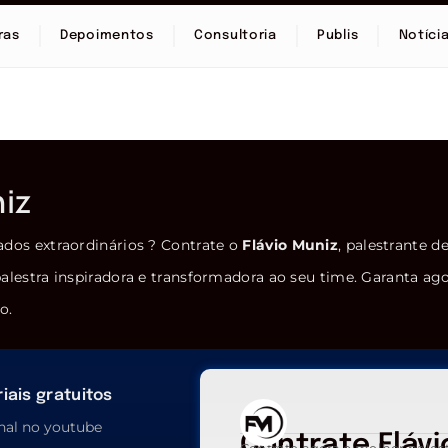
ras
Depoimentos
Consultoria
Publis
Notíci
niz
ados extraordinários ? Contrate o
Flávio Muniz
, palestrante d
alestra inspiradora e transformadora ao seu time. Garanta ag
o.
iais gratuitos
nal no youtube
Contrate Flávi