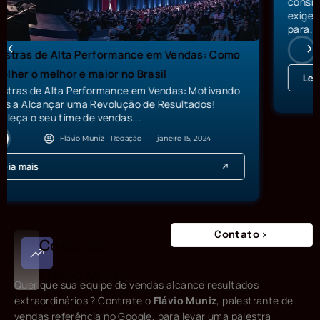
consideravelmente recente nas empresas, mas que
exige profissionais com qualificações específicas
para...
Flávio Muniz - Redação
junho 13, 2022
Leia mais
Contato
Contrate
Flávio Muniz
Quer que sua equipe de vendas alcance resultados
extraordinários ? Contrate o
Flávio Muniz
, palestrante de
vendas referência no Google, para levar uma palestra