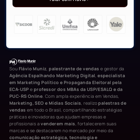
Sou
Flávio Muniz
,
palestrante de vendas
e gestor da
Agência Espalhando Marketing Digital
,
especialista
em Marketing Político e Propaganda Eleitoral pela
ECA-USP
e
professor dos MBAs da USP/ESALQ e da
PUC-RS Online
. Com ampla experiência em Vendas,
Marketing, SEO e Mídias Sociais
, realizo
palestras de
vendas
em todo o Brasil, compartilhando estratégias
práticas e inovadoras que ajudam empresas e
profissionais a
venderem mais
, fortalecerem suas
marcas e se destacarem no mercado por meio da
comunicação estratégica, tecnologia e