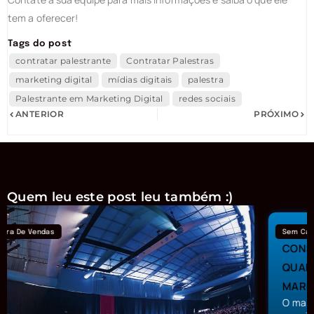
tem a oferecer!
Tags do post
contratar palestrante
Contratar Palestras
marketing digital
mídias digitais
palestra
Palestrante em Marketing Digital
redes sociais
ANTERIOR
PRÓXIMO
Quem leu este post leu também :)
Sem Categoria
CONSULTORIA EM MARKETING DIGITAL PREÇO –
QUANTO CUSTA UMA CONSULTORIA DE
MARKETING DIGITAL
O marketing digital pode ser considerado uma área