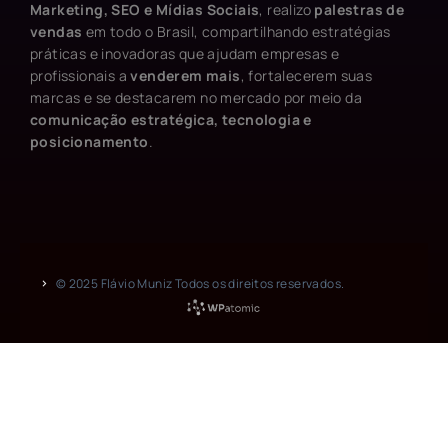
Marketing, SEO e Mídias Sociais
, realizo
palestras de
vendas
em todo o Brasil, compartilhando estratégias
práticas e inovadoras que ajudam empresas e
profissionais a
venderem mais
, fortalecerem suas
marcas e se destacarem no mercado por meio da
comunicação estratégica, tecnologia e
posicionamento
.
© 2025 Flávio Muniz Todos os direitos reservados.