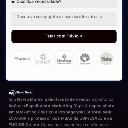
Falar com Flávio
Sou
Flávio Muniz
,
palestrante de vendas
e gestor da
Agência Espalhando Marketing Digital
,
especialista
em Marketing Político e Propaganda Eleitoral pela
ECA-USP
e
professor dos MBAs da USP/ESALQ e da
PUC-RS Online
. Com ampla experiência em Vendas,