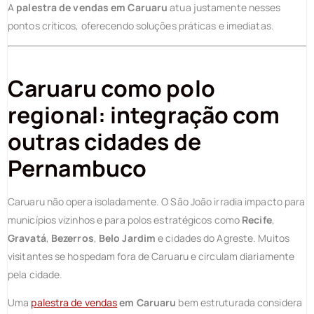
A
palestra de vendas em Caruaru
atua justamente nesses
pontos críticos, oferecendo soluções práticas e imediatas.
Caruaru como polo
regional: integração com
outras cidades de
Pernambuco
Caruaru não opera isoladamente. O São João irradia impacto para
municípios vizinhos e para polos estratégicos como
Recife
,
Gravatá
,
Bezerros
,
Belo Jardim
e cidades do Agreste. Muitos
visitantes se hospedam fora de Caruaru e circulam diariamente
pela cidade.
Uma
palestra de vendas
em Caruaru
bem estruturada considera