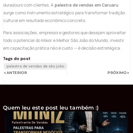
duradouro com clientes. A
palestra de vendas em Caruaru
surge como instrumento estratégico para transformar tradição
cultural em resultado econômico concreto.
Para associações, empresas e gestores que desejam aproveitar
todo o potencial do Maior e Melhor São João do Mundo, investir
em capacitação prática não é custo — é decisão estratégica.
Tags do post
palestra de vendas de são joão
ANTERIOR
PRÓXIMO
Quem leu este post leu também :)
Palestrante De Vendas