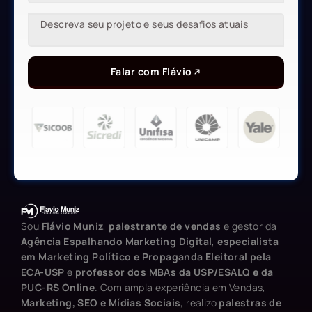
Falar com Flávio
Sou
Flávio Muniz
,
palestrante de vendas
e gestor da
Agência Espalhando Marketing Digital
,
especialista
em Marketing Político e Propaganda Eleitoral pela
ECA-USP
e
professor dos MBAs da USP/ESALQ e da
PUC-RS Online
. Com ampla experiência em Vendas,
Marketing, SEO e Mídias Sociais
, realizo
palestras de