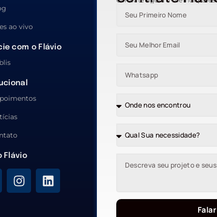
Contrate agora o melhor pales
og
es ao vivo
ie com o Flávio
blis
tucional
poimentos
tícias
ntato
o Flávio
Falar