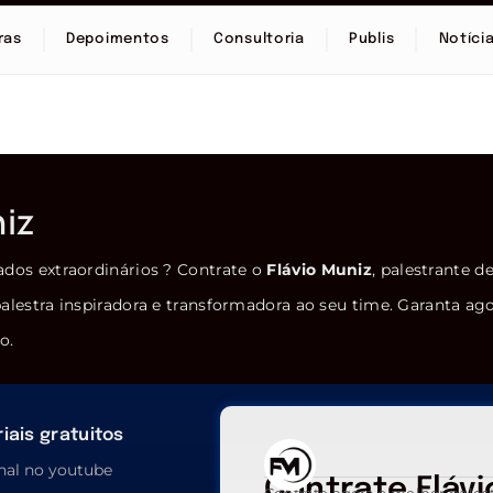
ras
Depoimentos
Consultoria
Publis
Notíci
niz
ados extraordinários ? Contrate o
Flávio Muniz
, palestrante d
alestra inspiradora e transformadora ao seu time. Garanta ag
o.
iais gratuitos
nal no youtube
Contrate Flávi