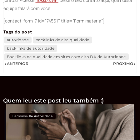
juntos? Acesse
nosso site!
D
eixe o seu contato aqui, que nossa
equipe falará com você!
[contact-form-7 id=”74561″ title=”Form materia”]
Tags do post
autoridade
backlinks de alta qualidade
backlinks de autoridade
Backlinks de qualidade em sites com alto DA de Autoridade
ANTERIOR
PRÓXIMO
Quem leu este post leu também :)
Backlinks De Autoridade