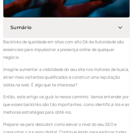
Sumário
Backlinks de qualidade em sites com alto DA de Autoridade são
essenciais para impulsionar a presença online de qualquer
negócio.
Imagine aumentar a visibilidade do seu site nos motores de busca,
atrair mais visitantes qualificados e construir uma reputação
sólida na web. É algo que te interessa?
Então, este artigo vai guiá-lo nesse caminho. Vamos entender por
que esses backlinks são tão importantes, como identificá-los e as
melhores estratégias para obtê-los.
Prepare-se para descobrir como elevar o nível do seu SEO e
conquistar o sucesso digital. Continue lendo para explorar todas