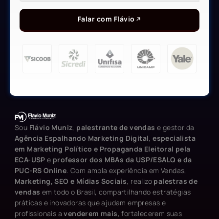
Falar com Flávio
Sou
Flávio Muniz
,
palestrante de vendas
e gestor da
Agência Espalhando Marketing Digital
,
especialista
em Marketing Político e Propaganda Eleitoral pela
ECA-USP
e
professor dos MBAs da USP/ESALQ e da
PUC-RS Online
. Com ampla experiência em Vendas,
Marketing, SEO e Mídias Sociais
, realizo
palestras de
vendas
em todo o Brasil, compartilhando estratégias
práticas e inovadoras que ajudam empresas e
profissionais a
venderem mais
, fortalecerem suas