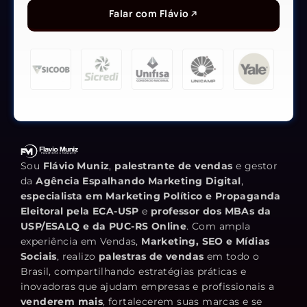
Falar com Flávio
Sou
Flávio Muniz
,
palestrante de vendas
e gestor
da
Agência Espalhando Marketing Digital
,
especialista em Marketing Político e Propaganda
Eleitoral pela ECA-USP
e
professor dos MBAs da
USP/ESALQ e da PUC-RS Online
. Com ampla
experiência em Vendas,
Marketing, SEO e Mídias
Sociais
, realizo
palestras de vendas
em todo o
Brasil, compartilhando estratégias práticas e
inovadoras que ajudam empresas e profissionais a
venderem mais
, fortalecerem suas marcas e se