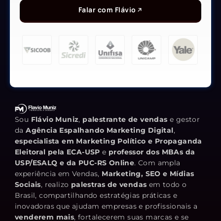
Falar com Flávio
Sou
Flávio Muniz
,
palestrante de vendas
e gestor
da
Agência Espalhando Marketing Digital
,
especialista em Marketing Político e Propaganda
Eleitoral pela ECA-USP
e
professor dos MBAs da
USP/ESALQ e da PUC-RS Online
. Com ampla
experiência em Vendas,
Marketing, SEO e Mídias
Sociais
, realizo
palestras de vendas
em todo o
Brasil, compartilhando estratégias práticas e
inovadoras que ajudam empresas e profissionais a
venderem mais
, fortalecerem suas marcas e se